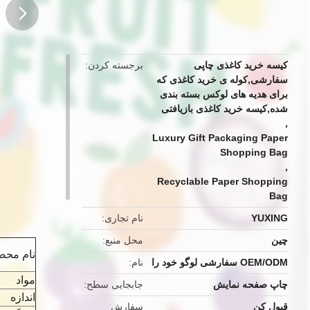
button
کیسه خرید کاغذی چاپی
برجسته کردن
سفارشی,کوله ی خرید کاغذی که
برای هدیه های لوکس بسته بندی
شده,کیسه خرید کاغذی بازیافتی
,
Luxury Gift Packaging Paper
Shopping Bag
,
Recyclable Paper Shopping
Bag
YUXING
نام تجاری
چین
محل منبع
نام محص
OEM/ODM سفارشی لوگو خود را
نام
مواد
چاپ صفحه نمایش
جابجایی سطح
اندازه
قبول کن
سفارش