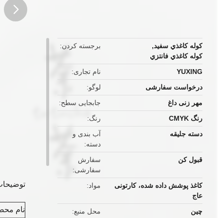
button
کوله کاغذي سفيد
,
برجسته کردن
کوله کاغذي فانتزي
YUXING
نام تجاری
درخواست سفارشی
لوگو
مهر زنی داغ
جابجایی سطح
رنگ CMYK
رنگ
دسته جلیقه
آب بندی و
دسته
قبول کن
سفارش
سفارشی
توضیحا
کاغذ پوشش داده شده، کارتونی
مواد
عاج
نام محص
چین
محل منبع