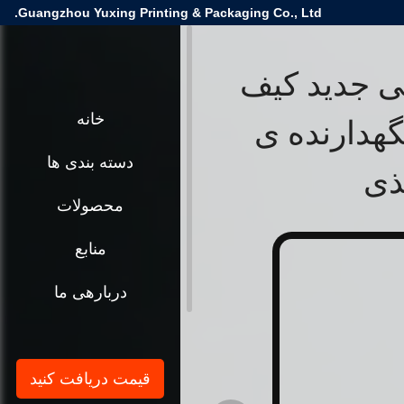
Guangzhou Yuxing Printing & Packaging Co., Ltd.
ی جدید کیف
گهدارنده ی
خانه
دسته بندی ها
ذی
محصولات
منابع
دربارهی ما
قیمت دریافت کنید